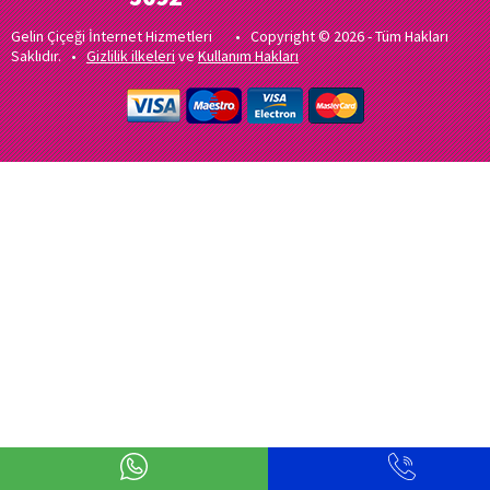
Gelin Çiçeği İnternet Hizmetleri • Copyright © 2026 - Tüm Hakları
Saklıdır. •
Gizlilik ilkeleri
ve
Kullanım Hakları