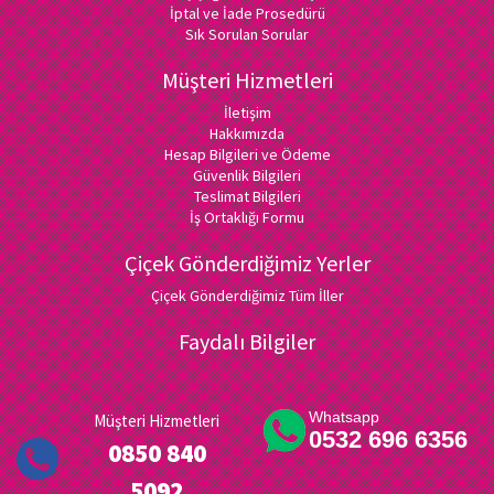
İptal ve İade Prosedürü
Sık Sorulan Sorular
Müşteri Hizmetleri
İletişim
Hakkımızda
Hesap Bilgileri ve Ödeme
Güvenlik Bilgileri
Teslimat Bilgileri
İş Ortaklığı Formu
Çiçek Gönderdiğimiz Yerler
Çiçek Gönderdiğimiz Tüm İller
Faydalı Bilgiler
Whatsapp
Müşteri Hizmetleri
0532 696 6356
0850 840
5092