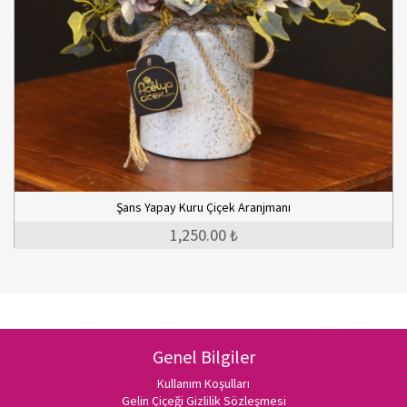
Şans Yapay Kuru Çiçek Aranjmanı
1,250.00 ₺
Genel Bilgiler
Kullanım Koşulları
Gelin Çiçeği Gizlilik Sözleşmesi