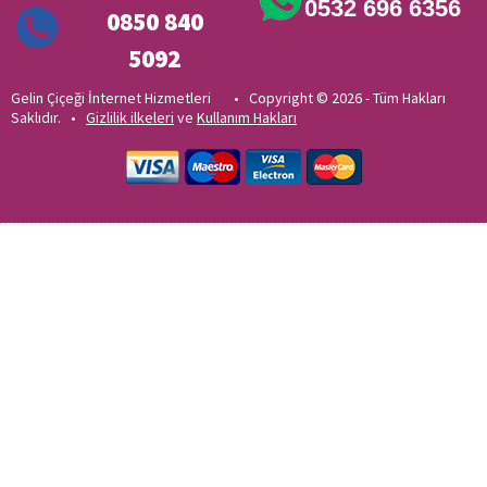
0532 696 6356
0850 840
5092
Gelin Çiçeği İnternet Hizmetleri • Copyright © 2026 - Tüm Hakları
Saklıdır. •
Gizlilik ilkeleri
ve
Kullanım Hakları