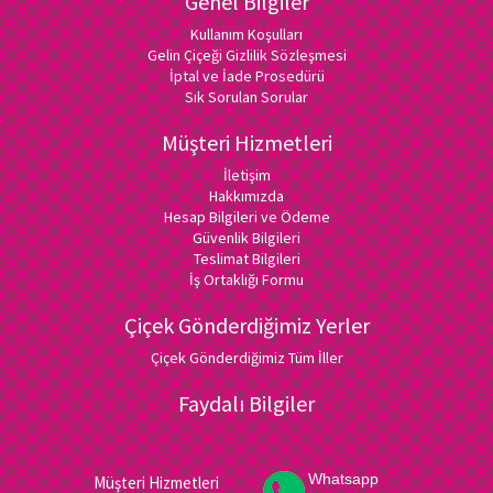
Genel Bilgiler
Kullanım Koşulları
Gelin Çiçeği Gizlilik Sözleşmesi
İptal ve İade Prosedürü
Sık Sorulan Sorular
Müşteri Hizmetleri
İletişim
Hakkımızda
Hesap Bilgileri ve Ödeme
Güvenlik Bilgileri
Teslimat Bilgileri
İş Ortaklığı Formu
Çiçek Gönderdiğimiz Yerler
Çiçek Gönderdiğimiz Tüm İller
Faydalı Bilgiler
Whatsapp
Müşteri Hizmetleri