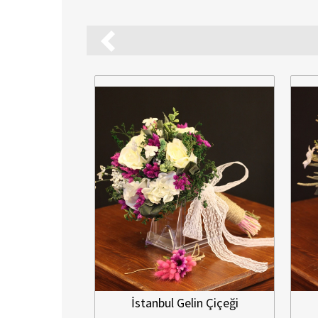
çeği Buketi
İstanbul Gelin Çiçeği