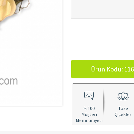
Ürün Kodu: 116
%100
Taze
Müşteri
Çiçekler
Memnuniyeti