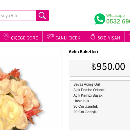
Whatsapp
0532 69
ÇİÇEĞE GÖRE
CANLI ÇİÇEK
SÖZ-NİŞAN
Gelin Buketleri
₺950.00
Beyaz Açmış Gül
Açık Pembe Ortanca
Açık Kırmızı Başak
Hasır İplik
30 Cm Uzunluk
20 Cm Genişlik