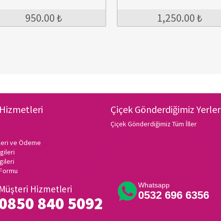
950.00 ₺
1,250.00 ₺
 Hizmetleri
Çiçek Gönderdiğimiz Yerler
Çiçek Gönderdiğimiz Tüm İller
ileri ve Ödeme
gileri
gileri
ı Formu
Whatsapp
Müşteri Hizmetleri
0532 696 6356
0850 840 5092